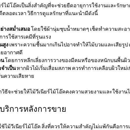
ียร์ไม้โอ๊คเป็นสิ่งสำคัญที่จะช่วยยืดอายุการใช้งานและรั
ีตลอดเวลา วิธีการดูแลรักษาที่แนะนำมีดังนี้
่างสม่ำเสมอ
 โดยใช้ผ้านุ่มชุบน้ำหมาดๆ เช็ดทำความสะอ
การใช้สารเคมีที่รุนแรง
นสูง
 เพราะความชื้นมากเกินไปอาจทำให้ไม้บวมและเสียรูป ค
ะบายอากาศดี
วน
 โดยการหลีกเลี่ยงการวางของมีคมหรือของหนักบนพื้นผิววี
่อจำเป็น
 หากผิวไม้เริ่มเสื่อมสภาพ ควรทำการเคลือบผิวใหม่เ
ันความเสียหาย
วิธีจะช่วยให้ไม้วีเนียร์ไม้โอ๊คคงความสวยงามและใช้งานได้
ละบริการหลังการขาย
ช้ไม้วีเนียร์ไม้โอ๊ค สิ่งที่ควรให้ความสำคัญไม่แพ้กันคือการเ