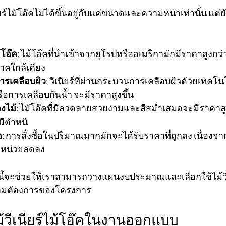
ม้โอ๊คไม่ได้ขึ้นอยู่กับแค่ขนาดและความหนาเท่านั้น แต่ยังมี
้โอ๊ค
: ไม้โอ๊คที่นำเข้าจากยุโรปหรืออเมริกามักมีราคาสูงกว่
าคใกล้เคียง
รเคลือบผิว
: วีเนียร์ที่ผ่านกระบวนการเคลือบผิวด้วยเทคโนโ
ือการเคลือบกันน้ำ จะมีราคาสูงขึ้น
งไม้
: ไม้โอ๊คที่มีลวดลายสวยงามและสีสม่ำเสมอจะมีราคาสูง
มีตำหนิ
อ
: การสั่งซื้อในปริมาณมากมักจะได้รับราคาที่ถูกลง เนื่องจ
อหน่วยลดลง
านี้จะช่วยให้เราสามารถวางแผนงบประมาณและเลือกใช้ไม้วีเน
ามต้องการของโครงการ
ม้วีเนียร์ไม้โอ๊คในงานออกแบบ