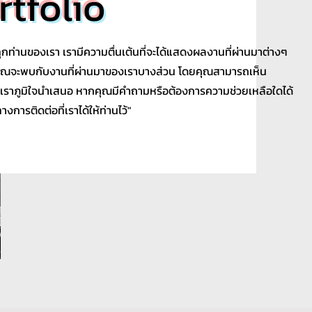
rtfolio
ักทุกท่านของเรา เรามีความตื่นเต้นที่จะได้แสดงผลงานที่ผ่านมาต่างๆ
นี้คุณจะพบกับงานที่ผ่านมาของเราบางส่วน โดยคุณสามารถเห็น
ราภูมิใจนำเสนอ หากคุณมีคำถามหรือต้องการความช่วยเหลือใดได้
การติดต่อที่เราได้ให้ท่านไว้"