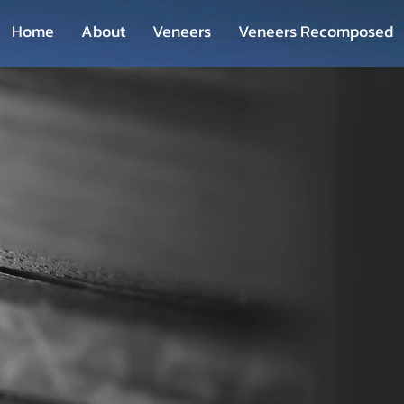
Home
About
Veneers
Veneers Recomposed