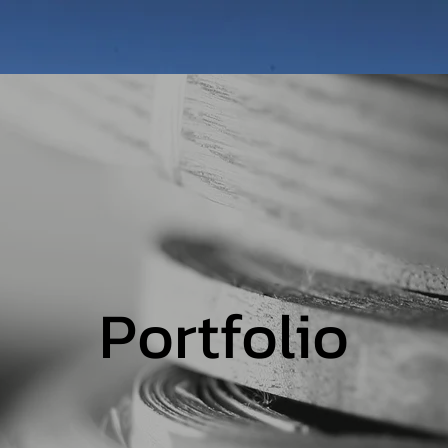
Portfolio